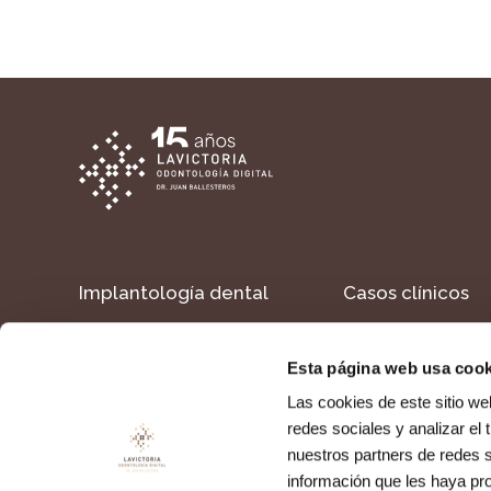
Implantología dental
Casos clínicos
Estética dental
Formacion
Esta página web usa cook
Dientes en un día
Contacto
Las cookies de este sitio we
redes sociales y analizar el
nuestros partners de redes s
Política de cookies
Política de privacidad
Aviso legal
información que les haya pr