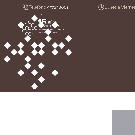
Teléfono
Lunes a Vierne
957298661