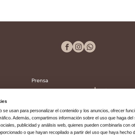
Prensa
Tel. 957 298 661
Blog
Paseo de la Victor
ies
14004, Córdoba
Dentista en Fuente
b se usan para personalizar el contenido y los anuncios, ofrecer func
Palmera
 tráfico. Además, compartimos información sobre el uso que haga del 
ociales, publicidad y análisis web, quienes pueden combinarla con ot
oporcionado o que hayan recopilado a partir del uso que haya hecho 