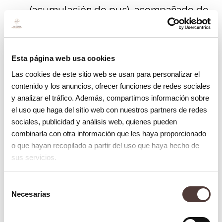
(acumulación de pus), acompañado de
hinchazón facial, fiebre y malestar
general.
Esta página web usa cookies
Tratamientos disponibles
Las cookies de este sitio web se usan para personalizar el
contenido y los anuncios, ofrecer funciones de redes sociales
El tipo de tratamiento dependerá de si la
y analizar el tráfico. Además, compartimos información sobre
pulpitis es reversible o irreversible:
el uso que haga del sitio web con nuestros partners de redes
sociales, publicidad y análisis web, quienes pueden
Para la pulpitis reversible:
combinarla con otra información que les haya proporcionado
o que hayan recopilado a partir del uso que haya hecho de
Eliminación de la causa:
el dentista
sus servicios.
retirará la caries o reparará la fractura.
Selección
Restauración dental:
se colocará un
Necesarias
de
empaste o una incrustación para sellar
consentimiento
el diente y proteger la pulpa.