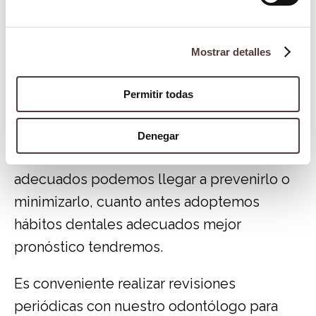
interior de los dientes inferiores.
Sobremordida
: Los dientes superiores
Mostrar detalles
cubren demasiado los inferiores.
Permitir todas
Cómo prevenir la maloclusión
Los factores genéticos influyen a la hora de
Denegar
desarrollar este problema, pero con hábitos
adecuados podemos llegar a prevenirlo o
minimizarlo, cuanto antes adoptemos
hábitos dentales adecuados mejor
pronóstico tendremos.
Es conveniente realizar revisiones
periódicas con nuestro odontólogo para