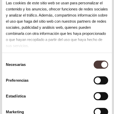
Las cookies de este sitio web se usan para personalizar el
encuentran en una posición adelantada
contenido y los anuncios, ofrecer funciones de redes sociales
sobre los superiores, las causas son
y analizar el tráfico. Además, compartimos información sobre
variadas y pueden ser dentales o
el uso que haga del sitio web con nuestros partners de redes
sociales, publicidad y análisis web, quienes pueden
esqueléticas, conviene estudiar el caso
combinarla con otra información que les haya proporcionado
para elegir el mejor tipo de ortodoncia
o que hayan recopilado a partir del uso que haya hecho de
para cada paciente.
sus servicios.
Además de grados, existen tipos de
Selección
Necesarias
de
mordida incorrecta:
consentimiento
Mordida abierta
: se produce cuando
Preferencias
los dientes superiores no llegan a tocar
Estadística
los inferiores.
Mordida cruzada
: Los dientes
Marketing
superiores muerden y tocan en el