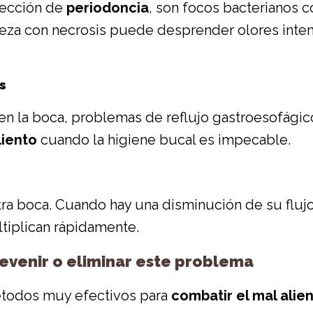
sección de
periodoncia
, son focos bacterianos 
pieza con necrosis puede desprender olores inte
s
 en la boca, problemas de reflujo gastroesofági
liento
cuando la higiene bucal es impecable.
estra boca. Cuando hay una disminución de su flu
ultiplican rápidamente.
venir o eliminar este problema
métodos muy efectivos para
combatir el mal alie