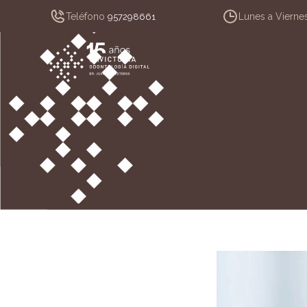
Teléfono
Lunes a Vierne
957298661