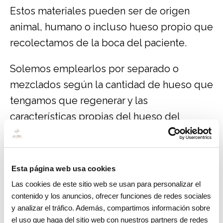
Estos materiales pueden ser de origen
animal, humano o incluso hueso propio que
recolectamos de la boca del paciente.
Solemos emplearlos por separado o
mezclados según la cantidad de hueso que
tengamos que regenerar y las
características propias del hueso del
paciente.
Muchas veces combinamos estos
Esta página web usa cookies
materiales con
Plasma
rico en factores de
Las cookies de este sitio web se usan para personalizar el
crecimiento (PRFG), que consiste en sacarle
contenido y los anuncios, ofrecer funciones de redes sociales
un poco de sangre al paciente antes de la
y analizar el tráfico. Además, compartimos información sobre
el uso que haga del sitio web con nuestros partners de redes
intervención, mediante unas