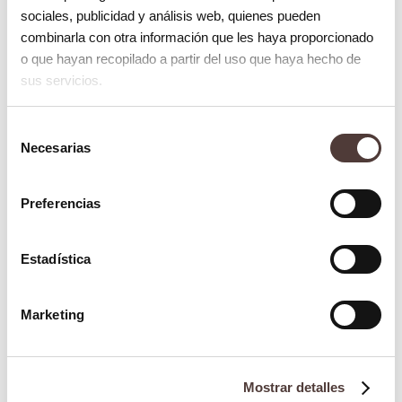
sociales, publicidad y análisis web, quienes pueden
centrifugadoras especiales para eso,
combinarla con otra información que les haya proporcionado
conseguimos sacar una fracción de la
o que hayan recopilado a partir del uso que haya hecho de
sus servicios.
sangre que mezclada con los materiales
para regenerar hueso está demostrado que
Selección
aceleran la cicatrización y mejora los
Necesarias
de
resultados del paciente.
consentimiento
Preferencias
Gracias a estas técnicas podemos
mejorar
con seguridad
el hueso del paciente para
Estadística
poder colocar unos implantes dentales con
éxito y posteriormente unos dientes que
Marketing
puedan hacer recuperar al paciente su
funcionalidad y estética pérdida.
Mostrar detalles