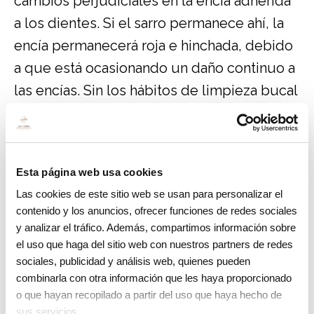
cambios perjudiciales en la encía adherida
a los dientes. Si el sarro permanece ahí, la
encía permanecerá roja e hinchada, debido
a que está ocasionando un daño continuo a
las encías. Sin los hábitos de limpieza bucal
adecuados, el sarro aumentará
progresivamente, lo que provocará que las
encías se retraigan, creándose más espacio
Esta página web usa cookies
para la acumulación de sarro.
Las cookies de este sitio web se usan para personalizar el
contenido y los anuncios, ofrecer funciones de redes sociales
Con el paso del tiempo, esta acumulación
y analizar el tráfico. Además, compartimos información sobre
de sarro dará como resultado el
el uso que haga del sitio web con nuestros partners de redes
aflojamiento de los dientes debido a que la
sociales, publicidad y análisis web, quienes pueden
combinarla con otra información que les haya proporcionado
estructura del soporte de los dientes irá
o que hayan recopilado a partir del uso que haya hecho de
empeorando su condición.
sus servicios.