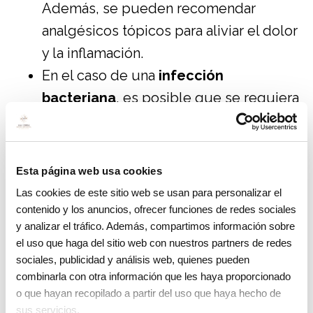
Además, se pueden recomendar
analgésicos tópicos para aliviar el dolor
y la inflamación.
En el caso de una
infección
bacteriana
, es posible que se requiera
un
tratamiento con antibióticos
para
eliminar la infección y reducir la
inflamación. Nuestros dentistas
Esta página web usa cookies
realizarán un examen exhaustivo para
Las cookies de este sitio web se usan para personalizar el
determinar la causa exacta de la
contenido y los anuncios, ofrecer funciones de redes sociales
y analizar el tráfico. Además, compartimos información sobre
inflamación y prescribir el tratamiento
el uso que haga del sitio web con nuestros partners de redes
más adecuado.
sociales, publicidad y análisis web, quienes pueden
Si se sospecha una
infección fúngica
,
combinarla con otra información que les haya proporcionado
o que hayan recopilado a partir del uso que haya hecho de
se pueden
recetar antifúngicos
sus servicios.