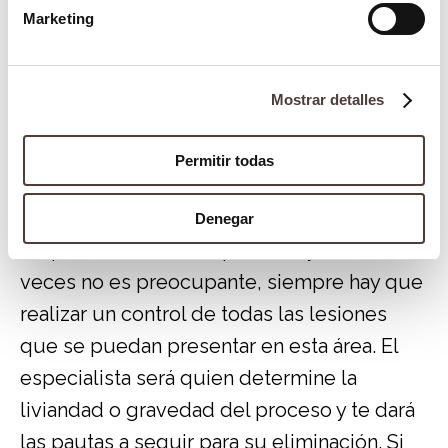
degeneren en un cáncer en el futuro. Pero
Marketing
se debe estar atento porque pueden
generar co-infecciones con otros tipos de
virus que sí presentan riesgos
Mostrar detalles
oncogénicos.
Permitir todas
En conclusión,
el virus del papiloma o
VHP
, está más presente en nuestra boca de
Denegar
lo que creemos. Aunque la mayoría de las
veces no es preocupante, siempre hay que
realizar un control de todas las lesiones
que se puedan presentar en esta área. El
especialista será quien determine la
liviandad o gravedad del proceso y te dará
las pautas a seguir para su eliminación. Si