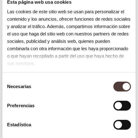
Esta página web usa cookies
medidas preventivas para limitar que se
Las cookies de este sitio web se usan para personalizar el
propague la infección. Los síntomas más
contenido y los anuncios, ofrecer funciones de redes sociales
y analizar el tráfico. Además, compartimos información sobre
habituales de la presencia del virus del
el uso que haga del sitio web con nuestros partners de redes
papiloma que se presentan en la boca son:
sociales, publicidad y análisis web, quienes pueden
combinarla con otra información que les haya proporcionado
• Papiloma escamoso.
Son lesiones en
o que hayan recopilado a partir del uso que haya hecho de
sus servicios.
forma de coliflor de apariencia blanca.
• Condiloma acuminado.
Es la llamada
Selección
Necesarias
de
verruga común. Se puede manifestar en
consentimiento
diversas áreas de la boca o de la zona
Preferencias
orofaringe. Estos condilomas acumulados
presentan bajo riesgo oncogénico,
Estadística
existiendo poca o nula posibilidad de que