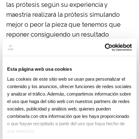
las prótesis según su experiencia y
maestría realizará la prótesis simulando
mejor o peor la pieza que tenemos que
reponer consiguiendo un resultado
estético y funcional lo mejor posible.
– el
profesional que realiza la
Esta página web usa cookies
intervención
. La formación, experiencia y
Las cookies de este sitio web se usan para personalizar el
profesionalidad de los profesionales que
contenido y los anuncios, ofrecer funciones de redes sociales
nos atienden también se ve reflejada en las
y analizar el tráfico. Además, compartimos información sobre
tarifas.
el uso que haga del sitio web con nuestros partners de redes
sociales, publicidad y análisis web, quienes pueden
– la
planificación del caso
. Mediante
combinarla con otra información que les haya proporcionado
o que hayan recopilado a partir del uso que haya hecho de
estudios tridimensionales del hueso, un tac
sus servicios.
dental, del paciente, conseguimos