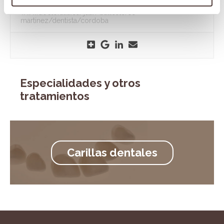
www.doctoralia.es/juan-ballesteros-
martinez/dentista/cordoba
Especialidades y otros
tratamientos
Carillas dentales