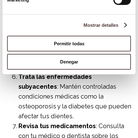
consciente de lo que masticas y evita
alimentos que puedan dañar tus
Mostrar detalles
dientes.
Modera los cambios de temperatura
:
Permitir todas
Evita consumir alimentos o bebidas
extremadamente calientes y frías en
Denegar
rápida sucesión.
Trata las enfermedades
subyacentes
: Mantén controladas
condiciones médicas como la
osteoporosis y la diabetes que pueden
afectar tus dientes.
Revisa tus medicamentos
: Consulta
con tu médico o dentista sobre los