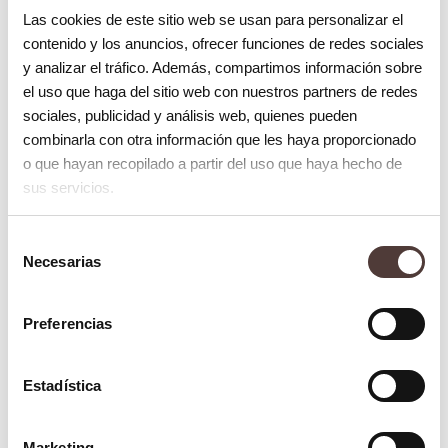
Las cookies de este sitio web se usan para personalizar el
Cepilla tus dientes al menos dos veces
contenido y los anuncios, ofrecer funciones de redes sociales
al día y usa hilo dental diariamente para
y analizar el tráfico. Además, compartimos información sobre
mantener tus dientes y encías
el uso que haga del sitio web con nuestros partners de redes
sociales, publicidad y análisis web, quienes pueden
saludables.
combinarla con otra información que les haya proporcionado
Visita al dentista regularmente
:
o que hayan recopilado a partir del uso que haya hecho de
Realiza chequeos dentales periódicos
sus servicios.
para detectar y tratar problemas antes
Selección
de que se agraven.
Necesarias
de
Usa un protector bucal
: Si practicas
consentimiento
deportes de contacto o tienes
Preferencias
bruxismo, considera usar un protector
bucal para proteger tus dientes de
Estadística
impactos y rechinamientos.
Evita masticar alimentos duros
: Sé
Marketing