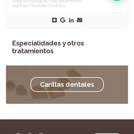
www.doctoralia.es/juan-ballesteros-
martinez/dentista/cordoba
Especialidades y otros
tratamientos
Carillas dentales