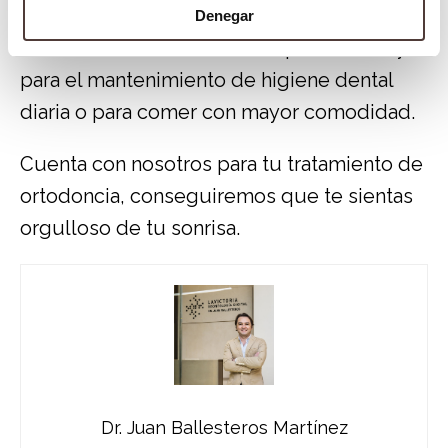
y disposición para los pacientes.
Denegar
Normalmente será retirados para dormir y
para el mantenimiento de higiene dental
diaria o para comer con mayor comodidad.
Cuenta con nosotros para tu tratamiento de
ortodoncia, conseguiremos que te sientas
orgulloso de tu sonrisa.
Dr. Juan Ballesteros Martínez