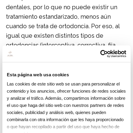
dentales, por lo que no puede existir un
tratamiento estandarizado, menos aún
cuando se trata de ortodoncia. Por eso, al
igual que existen distintos tipos de
ortodoncias (interceptiva, correctiva, fija
removible, brackets, invisible…) también
deben existir distintos tipos de
retenedores, que aseguren la calidad del
Esta página web usa cookies
tratamiento y cumplimiento de las
Las cookies de este sitio web se usan para personalizar el
contenido y los anuncios, ofrecer funciones de redes sociales
expectativas.
y analizar el tráfico. Además, compartimos información sobre
el uso que haga del sitio web con nuestros partners de redes
Existen 2 tipo de retenedores:
sociales, publicidad y análisis web, quienes pueden
combinarla con otra información que les haya proporcionado
Retenedores Fijos
o que hayan recopilado a partir del uso que haya hecho de