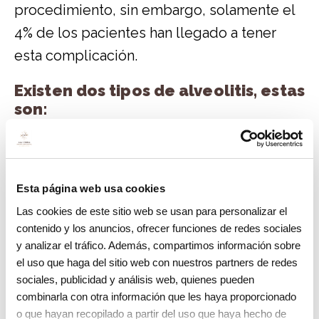
procedimiento, sin embargo, solamente el
4% de los pacientes han llegado a tener
esta complicación.
Existen dos tipos de alveolitis, estas
son:
Alvéolo Seco dental
Este se produce al no se encuentra el
Esta página web usa cookies
coágulo de sangre que protege el hueso y
Las cookies de este sitio web se usan para personalizar el
los nervios quedan expuestos.
contenido y los anuncios, ofrecer funciones de redes sociales
y analizar el tráfico. Además, compartimos información sobre
Alvéolo húmedo
el uso que haga del sitio web con nuestros partners de redes
sociales, publicidad y análisis web, quienes pueden
Este tipo de complicación se produce
combinarla con otra información que les haya proporcionado
cuando hay una infección en el coágulo.
o que hayan recopilado a partir del uso que haya hecho de