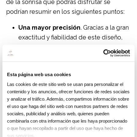
de la sonrisa que podrás disfrutar se
podrían resumir en los siguientes puntos:
Una mayor precisión
. Gracias a la gran
exactitud y fiabilidad de este diseño,
las expectativas que tiene el cliente
coinciden con el resultado final.
Diseño de sonrisas naturales
,
Esta página web usa cookies
adaptadas para cada paciente, ya que
Las cookies de este sitio web se usan para personalizar el
el diseño es totalmente personalizado.
contenido y los anuncios, ofrecer funciones de redes sociales
Es una técnica indolora
que no
y analizar el tráfico. Además, compartimos información sobre
genera efectos secundarios.
el uso que haga del sitio web con nuestros partners de redes
sociales, publicidad y análisis web, quienes pueden
Se consigue
un resultado perfecto
y
combinarla con otra información que les haya proporcionado
un mejor diagnóstico.
o que hayan recopilado a partir del uso que haya hecho de
Rapidez
a la hora de tener una imagen
sus servicios.