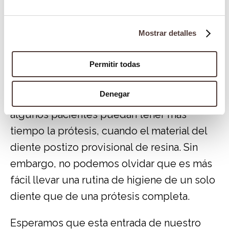
prótesis pueden ser un foco de bacterias
en caso de que no se limpien bien. A su
Mostrar detalles
vez, el objetivo principal será tener un
problema de salud bucodental justo antes
Permitir todas
de instalar la prótesis definitiva.
Denegar
Existen casos en los que es posible que
algunos pacientes puedan tener más
tiempo la prótesis, cuando el material del
diente postizo provisional de resina. Sin
embargo, no podemos olvidar que es más
fácil llevar una rutina de higiene de un solo
diente que de una prótesis completa.
Esperamos que esta entrada de nuestro