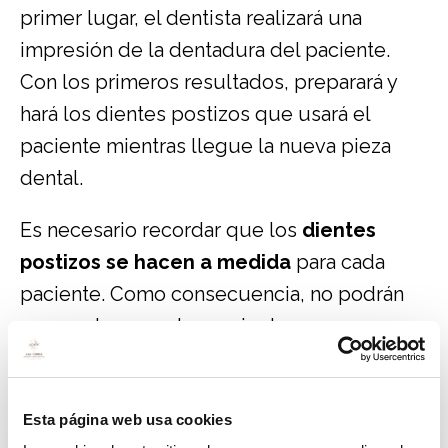
primer lugar, el dentista realizará una
impresión de la dentadura del paciente.
Con los primeros resultados, preparará y
hará los dientes postizos que usará el
paciente mientras llegue la nueva pieza
dental.
Es necesario recordar que los
dientes
postizos se hacen a medida
para cada
paciente. Como consecuencia, no podrán
ser usados por otro paciente.
Antes de la intervención o tratamiento
odontológico preparando el diente postizo
Esta página web usa cookies
con antelación al procedimiento. Además,