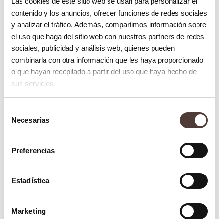
Las cookies de este sitio web se usan para personalizar el
este diente postizo provisional lo llevará el
contenido y los anuncios, ofrecer funciones de redes sociales
y analizar el tráfico. Además, compartimos información sobre
paciente hasta el día en el que se instale el
el uso que haga del sitio web con nuestros partners de redes
implante dental
fijo. Seguidamente, se
sociales, publicidad y análisis web, quienes pueden
atornillará el implante al hueso. Gracias a
combinarla con otra información que les haya proporcionado
o que hayan recopilado a partir del uso que haya hecho de
ello se mantendrá fijo, guardando la
sus servicios.
posición correcta que deberá tener el
implante dental fijo.
Selección
Necesarias
de
¿Cuánto tiempo se puede llevar un diente
consentimiento
postizo provisional?
Preferencias
Cada caso debe ser tratado de forma
diferente. No obstante, debemos recordar
Estadística
que lo mejor es que
no supere los tres
meses de uso
. No obviemos que las
Marketing