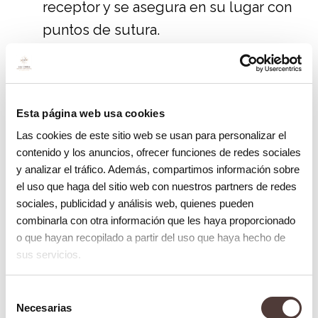
receptor y se asegura en su lugar con
puntos de sutura.
Control y seguimiento
. El paciente
debe asistir a consultas de
seguimiento para monitorear la
Esta página web usa cookies
evolución del injerto y asegurarse de
Las cookies de este sitio web se usan para personalizar el
que se esté curando adecuadamente.
contenido y los anuncios, ofrecer funciones de redes sociales
y analizar el tráfico. Además, compartimos información sobre
Consejos para la recuperación en el
el uso que haga del sitio web con nuestros partners de redes
injerto de encía
sociales, publicidad y análisis web, quienes pueden
combinarla con otra información que les haya proporcionado
Después de un injerto de encía, es
o que hayan recopilado a partir del uso que haya hecho de
importante seguir las siguientes
sus servicios.
recomendaciones para que la recuperación
Selección
sea lo más efectiva posible:
Necesarias
de