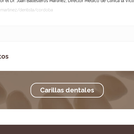
 el Dr. Juan Ballesteros Martínez, Director Médico de Clínica la Victo
-martinez/dentista/cordoba
tos
Carillas dentales