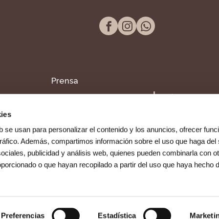
Prensa
Tel. 957 298 661
Blog
Paseo de la Victor
ies
14004, Córdoba
Dentista en Fuente
b se usan para personalizar el contenido y los anuncios, ofrecer func
Palmera
 tráfico. Además, compartimos información sobre el uso que haga del 
ociales, publicidad y análisis web, quienes pueden combinarla con ot
oporcionado o que hayan recopilado a partir del uso que haya hecho 
Preferencias
Estadística
Marketi