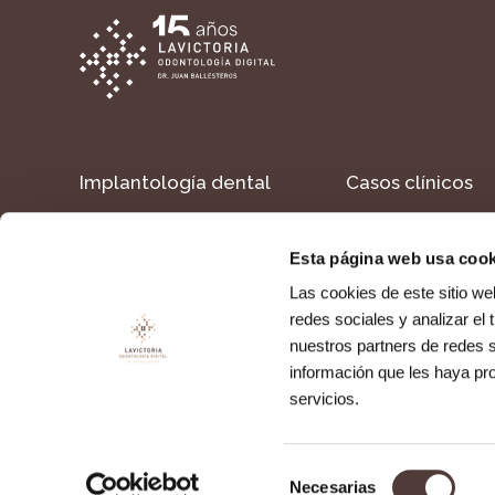
Implantología dental
Casos clínicos
Estética dental
Formacion
Esta página web usa cook
Dientes en un día
Contacto
Las cookies de este sitio we
redes sociales y analizar el
nuestros partners de redes s
Política de cookies
Política de privacidad
Aviso legal
información que les haya pr
servicios.
Selección
Necesarias