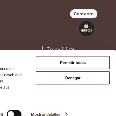
Contacto
Tel. 957 638 472
Maestra Lolita Guisado S/N,
ia 53 Bajo,
14120. Fuente Palmera,
Permitir todas
Córdoba
iones de
sitio web con
Denegar
ra
Agencia SEO
Agencia de Publicidad
de sus
ng
Mostrar detalles