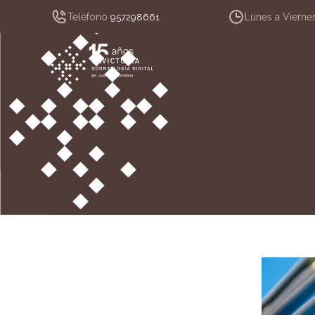
Teléfono
Lunes a Vierne
957298661