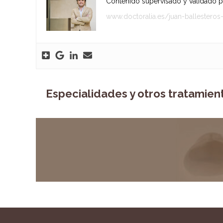
Contenido supervisado y validado por
www.doctoralia.es/juan-ballesteros
Especialidades y otros tratamien