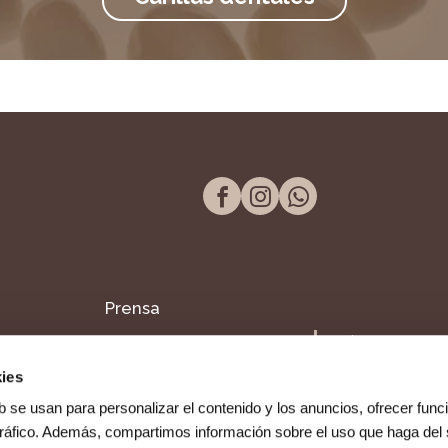
Prensa
Tel. 957 298 661
Blog
Paseo de la Victor
ies
14004, Córdoba
Dentista en Fuente
b se usan para personalizar el contenido y los anuncios, ofrecer func
Palmera
 tráfico. Además, compartimos información sobre el uso que haga del 