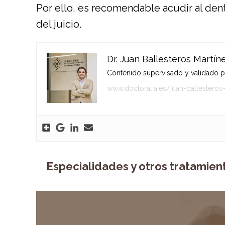
Por ello, es recomendable acudir al dent
del juicio.
Dr. Juan Ballesteros Martín
Contenido supervisado y validado por
www.doctoralia.es/juan-ballesteros
Especialidades y otros tratamien