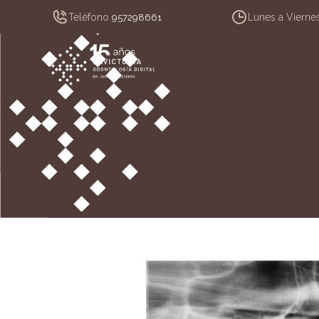
Teléfono
Lunes a Vierne
957298661