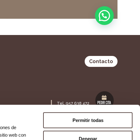
Contacto
Tel. 957 638 472
Maestra Lolita Guisado S/N,
ia 53 Bajo,
14120. Fuente Palmera,
Permitir todas
Córdoba
iones de
sitio web con
Denegar