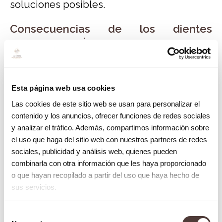
soluciones posibles.
Consecuencias de los dientes
supernumerarios
Los dientes de más pueden producir
problemas de envergadura en el desarrollo
Esta página web usa cookies
de la dentadura. A continuación mostramos
Las cookies de este sitio web se usan para personalizar el
algunos de los problemas más comunes:
contenido y los anuncios, ofrecer funciones de redes sociales
y analizar el tráfico. Además, compartimos información sobre
Bloqueo de la salida de los dientes
el uso que haga del sitio web con nuestros partners de redes
sociales, publicidad y análisis web, quienes pueden
permanentes.
combinarla con otra información que les haya proporcionado
Deformación de la mordida y
o que hayan recopilado a partir del uso que haya hecho de
dificultades al comer.
sus servicios.
Malposición por rotaciones,
Selección
desplazamientos o giros.