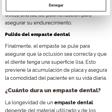
Denegar
endurece. En el caso de composites, se
utiliza una luz de polimerización para
asegurar su endurecimiento.
Pulido del empaste dental
Finalmente, el empaste se pule para
asegurar que la oclusión sea correcta y que
el diente tenga una superficie lisa. Esto
previene la acumulación de placa y asegura
la comodidad del paciente en su vida diaria.
¿Cuánto dura un empaste dental?
La longevidad de un
empaste dental
depende del material utilizado y de los