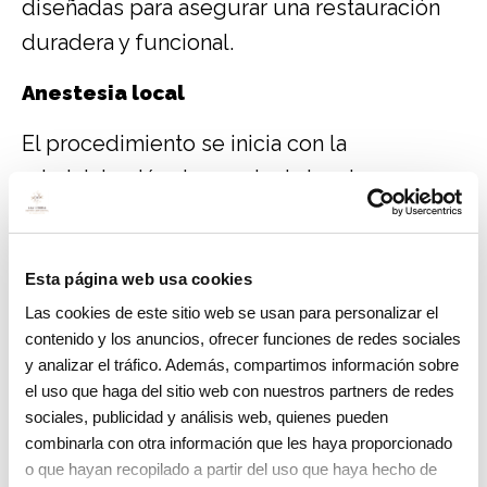
diseñadas para asegurar una restauración
duradera y funcional.
Anestesia local
El procedimiento se inicia con la
administración de anestesia local para
insensibilizar el área tratada, garantizando
que nuestros pacientes no sientan dolor.
Esta página web usa cookies
Aislamiento del diente
Las cookies de este sitio web se usan para personalizar el
contenido y los anuncios, ofrecer funciones de redes sociales
El diente afectado se aísla utilizando un
y analizar el tráfico. Además, compartimos información sobre
dique de goma, que mantiene el área seca
el uso que haga del sitio web con nuestros partners de redes
y sin contaminación, lo que es crucial para
sociales, publicidad y análisis web, quienes pueden
combinarla con otra información que les haya proporcionado
la adhesión del material de obturación.
o que hayan recopilado a partir del uso que haya hecho de