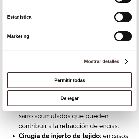
impresión de una sonrisa «envejecida».
Tratamientos para la recesión de
Estadística
encías
Marketing
Los tratamientos para la retracción de
encías pueden variar según la causa y la
gravedad del problema. Algunas opciones
Mostrar detalles
de tratamiento incluyen:
Permitir todas
Limpieza profesional:
un higienista
dental puede realizar una limpieza
Denegar
profesional para eliminar la placa y el
sarro acumulados que pueden
contribuir a la retracción de encías.
Cirugía de injerto de tejido:
en casos