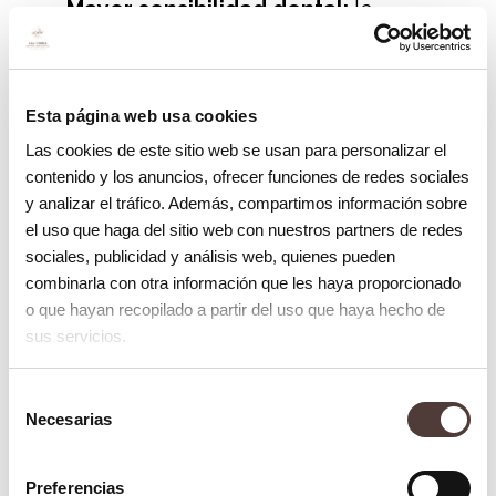
Mayor sensibilidad dental:
l
a
exposición de las raíces dentales
puede hacer que los dientes sean más
sensibles al calor, al frío y a los
Esta página web usa cookies
alimentos dulces o ácidos.
Las cookies de este sitio web se usan para personalizar el
contenido y los anuncios, ofrecer funciones de redes sociales
Mayor riesgo de caries:
este
y analizar el tráfico. Además, compartimos información sobre
problema aumenta el riesgo de
el uso que haga del sitio web con nuestros partners de redes
desarrollar caries, ya que estas áreas
sociales, publicidad y análisis web, quienes pueden
combinarla con otra información que les haya proporcionado
son más susceptibles al daño por
o que hayan recopilado a partir del uso que haya hecho de
ácidos y bacterias.
sus servicios.
Estética dental afectada:
la retracción
de encías puede afectar la apariencia
Selección
Necesarias
de
de la sonrisa, haciendo que los dientes
consentimiento
parezcan más largos y dando la
Preferencias