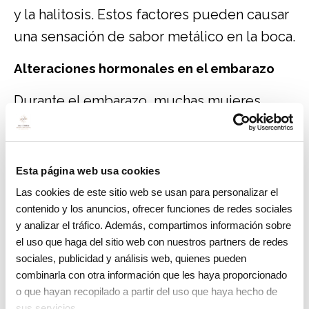
y la halitosis. Estos factores pueden causar
una sensación de sabor metálico en la boca.
Alteraciones hormonales en el embarazo
Durante el embarazo, muchas mujeres
experimentan alteraciones hormonales
significativas. Estos cambios pueden
afectar el sentido del gusto y provocar un
Esta página web usa cookies
sabor metálico en la boca, conocido como
Las cookies de este sitio web se usan para personalizar el
contenido y los anuncios, ofrecer funciones de redes sociales
disgeusia. Aunque no se comprende
y analizar el tráfico. Además, compartimos información sobre
completamente por qué ocurre esto, se
el uso que haga del sitio web con nuestros partners de redes
cree que las fluctuaciones hormonales y
sociales, publicidad y análisis web, quienes pueden
combinarla con otra información que les haya proporcionado
los cambios en los niveles de hierro
o que hayan recopilado a partir del uso que haya hecho de
pueden desempeñar un papel importante
sus servicios.