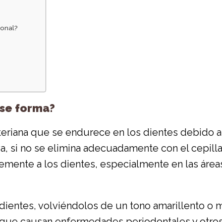
ional?
 se forma?
eriana que se endurece en los dientes debido a l
va, si no se elimina adecuadamente con el cepilla
emente a los dientes, especialmente en las áreas 
us dientes, volviéndolos de un tono amarillento o
as que causan enfermedades periodontales y otro