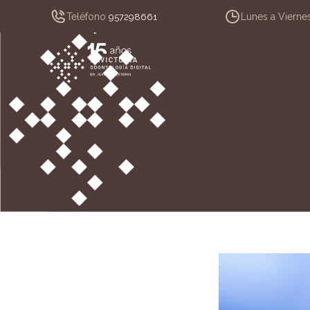
Teléfono
Lunes a Vierne
957298661