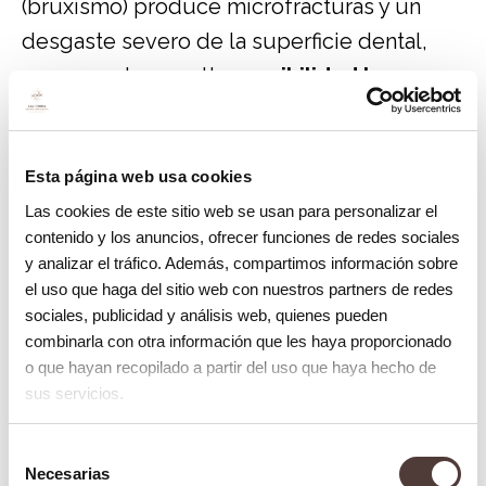
(bruxismo) produce microfracturas y un
desgaste severo de la superficie dental,
provocando una alta
sensibilidad los
dientes
. Asimismo, cepillarse con
demasiada fuerza o usar un cepillo de
Esta página web usa cookies
cerdas muy duras «barre» literalmente el
Las cookies de este sitio web se usan para personalizar el
esmalte y daña la encía, acelerando el
contenido y los anuncios, ofrecer funciones de redes sociales
proceso de hipersensibilidad.
y analizar el tráfico. Además, compartimos información sobre
el uso que haga del sitio web con nuestros partners de redes
Tratamientos en Clínica La Victoria
sociales, publicidad y análisis web, quienes pueden
para eliminar la sensibilidad
combinarla con otra información que les haya proporcionado
o que hayan recopilado a partir del uso que haya hecho de
La sensibilidad no tiene por qué ser para
sus servicios.
siempre. Dependiendo del diagnóstico, en
nuestra clínica aplicamos diferentes
Selección
Necesarias
de