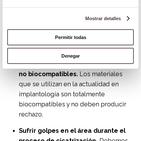
intervención o el postoperatorio
. A
esta infección se le llama
Mostrar detalles
periimplantitis y se deben tomar todas
las medidas profilácticas para evitar
Permitir todas
que esto ocurra.
Denegar
Uso de materiales de baja calidad o
no biocompatibles.
Los materiales
que se utilizan en la actualidad en
implantología son totalmente
biocompatibles y no deben producir
rechazo.
Sufrir golpes en el área durante el
proceso de cicatrización.
Debemos