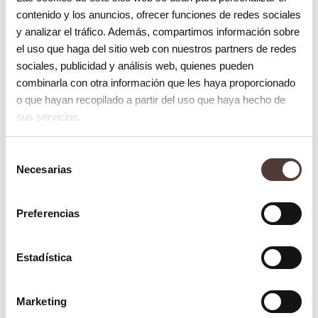
contenido y los anuncios, ofrecer funciones de redes sociales
Insuficiente cantidad de hueso.
Esta
y analizar el tráfico. Además, compartimos información sobre
el uso que haga del sitio web con nuestros partners de redes
carencia debe ser detectada antes de
sociales, publicidad y análisis web, quienes pueden
la colocación del implante y existen
combinarla con otra información que les haya proporcionado
recursos actualmente para
o que hayan recopilado a partir del uso que haya hecho de
sus servicios.
solucionarlo.
Selección
Enfermedades bucodentales no
Necesarias
de
tratadas.
Es conveniente que el tejido
consentimiento
de nuestra boca se encuentre en las
Preferencias
mejores condiciones posibles, por ello
es conveniente tratar antes cualquier
Estadística
tipo de enfermedad bucodental.
Marketing
Padecer una infección durante la