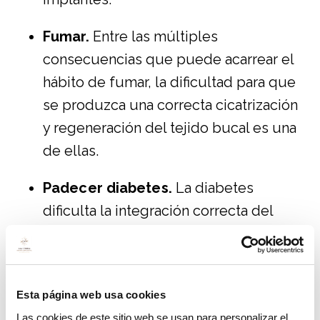
Fumar.
Entre las múltiples
consecuencias que puede acarrear el
hábito de fumar, la dificultad para que
se produzca una correcta cicatrización
y regeneración del tejido bucal es una
de ellas.
Padecer diabetes.
La diabetes
dificulta la integración correcta del
implante y el hueso.
Bruxismo.
Padecer bruxismo puede
ser muy perjudicial para la
Esta página web usa cookies
osteointegración.
Las cookies de este sitio web se usan para personalizar el