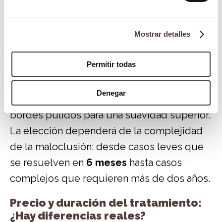
ofrecemos tanto
Invisalign
como
ortodoncia invisible Spark
.
Mostrar detalles
Invisalign sigue siendo nuestra opción de
Permitir todas
referencia por su fiabilidad global, pero
Spark es una alternativa excelente para
Denegar
quienes buscan un plus de transparencia y
bordes pulidos para una suavidad superior.
La elección dependerá de la complejidad
de la maloclusión: desde casos leves que
se resuelven en
6 meses
hasta casos
complejos que requieren más de dos años.
Precio y duración del tratamiento:
¿Hay diferencias reales?