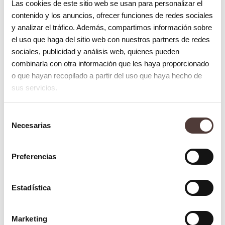
Las cookies de este sitio web se usan para personalizar el
software
contenido y los anuncios, ofrecer funciones de redes sociales
Mientras que Invisalign es pionero en la
y analizar el tráfico. Además, compartimos información sobre
el uso que haga del sitio web con nuestros partners de redes
generación de planes de tratamiento
sociales, publicidad y análisis web, quienes pueden
virtuales con una precisión milimétrica,
combinarla con otra información que les haya proporcionado
Spark se enfoca en una
retención de
o que hayan recopilado a partir del uso que haya hecho de
sus servicios.
fuerza más avanzada y sostenida
. Esto
último permite, en ciertos casos, acelerar el
Selección
proceso de corrección mediante
Necesarias
de
micromovimientos cuidadosamente
consentimiento
planificados.
Preferencias
¿Por qué en Clínica La Victoria
Estadística
trabajamos con ambas marcas?
En nuestro compromiso por la vanguardia,
Marketing