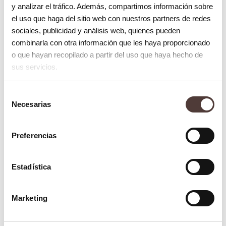
Existen diversas opciones para corregir el
y analizar el tráfico. Además, compartimos información sobre
el uso que haga del sitio web con nuestros partners de redes
prognatismo mandibular, adaptadas a las
sociales, publicidad y análisis web, quienes pueden
necesidades individuales de cada paciente:
combinarla con otra información que les haya proporcionado
o que hayan recopilado a partir del uso que haya hecho de
Tratamiento ortodóncico
sus servicios.
La
ortodoncia tradicional
utiliza brackets y
Selección
alambres para mover gradualmente los
Necesarias
de
dientes y realinear la mandíbula. En casos
consentimiento
leves a moderados, este tratamiento puede
Preferencias
ser suficiente para corregir la desalineación.
Estadística
Cirugía ortognática
Para casos severos de prognatismo, puede
Marketing
ser necesaria la
cirugía ortognática
. Este