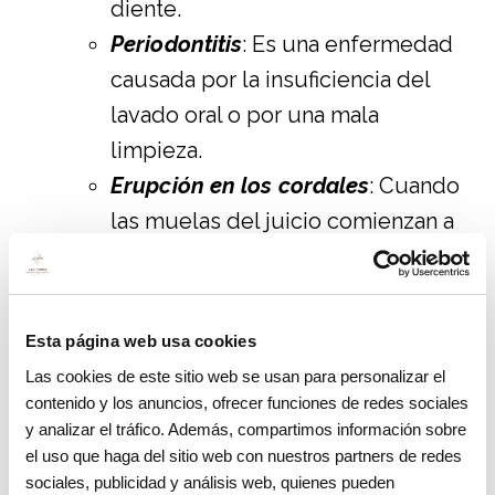
diente.
Periodontitis
: Es una enfermedad
causada por la insuficiencia del
lavado oral o por una mala
limpieza.
Erupción en los cordales
: Cuando
las muelas del juicio comienzan a
salir pueden salir bultitos
alrededor por la presión que
ejercen. Si se infectan el dentista
Esta página web usa cookies
decidirá extraerlas.
Las cookies de este sitio web se usan para personalizar el
Endodoncia
: Suele ser exitosa
contenido y los anuncios, ofrecer funciones de redes sociales
y analizar el tráfico. Además, compartimos información sobre
aunque si se infecta por un error
el uso que haga del sitio web con nuestros partners de redes
durante el procedimiento se
sociales, publicidad y análisis web, quienes pueden