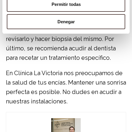
Los bultos en la boca no suelen ser de
Permitir todas
carácter maligno. Sin embargo, en caso de
que el dentista considere, tomará una
Denegar
muestra del tejido de su encía para
revisarlo y hacer biopsia del mismo. Por
último, se recomienda acudir al dentista
para recetar un tratamiento específico.
En
Clínica La Victoria
nos preocupamos de
la salud de tus encías. Mantener una sonrisa
perfecta es posible. No dudes en acudir a
nuestras instalaciones.