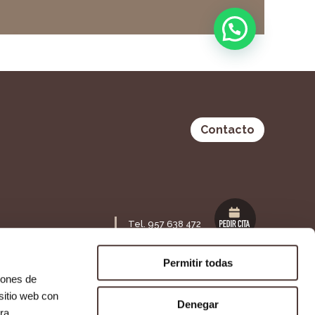
Contacto
Tel. 957 638 472
Maestra Lolita Guisado S/N,
ia 53 Bajo,
14120. Fuente Palmera,
Permitir todas
Córdoba
iones de
sitio web con
Denegar
ra