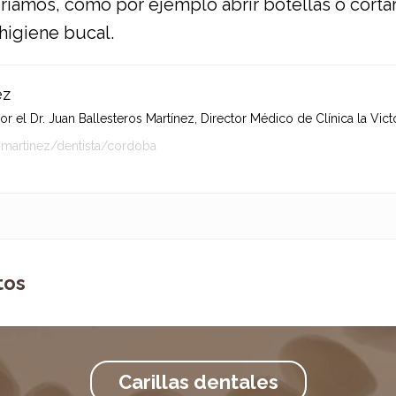
íamos, como por ejemplo abrir botellas o cortar
higiene bucal.
ez
 el Dr. Juan Ballesteros Martínez, Director Médico de Clínica la Victo
-martinez/dentista/cordoba
tos
Carillas dentales