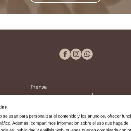
Prensa
Tel. 957 298 661
Blog
Paseo de la Victor
ies
14004, Córdoba
Dentista en Fuente
b se usan para personalizar el contenido y los anuncios, ofrecer func
Palmera
 tráfico. Además, compartimos información sobre el uso que haga del 
ociales, publicidad y análisis web, quienes pueden combinarla con ot