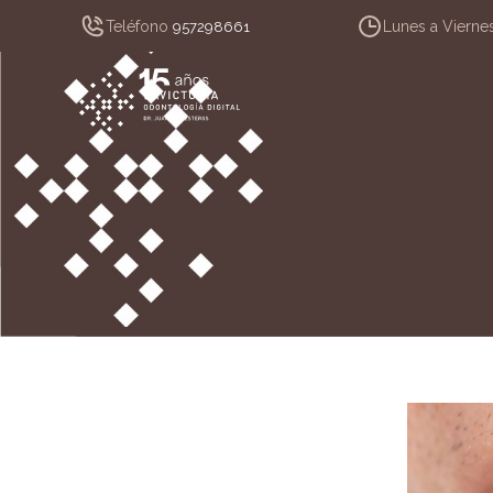
Teléfono
Lunes a Vierne
957298661