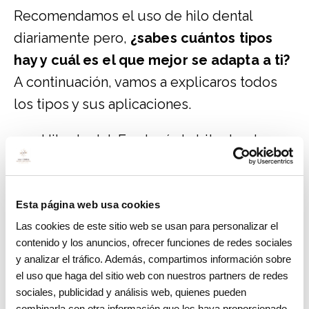
Recomendamos el uso de hilo dental
diariamente pero,
¿sabes cuántos tipos
hay y cuál es el que mejor se adapta a ti?
A continuación, vamos a explicaros todos
los tipos y sus aplicaciones.
Hilo dental. Es el más habitual y el que
más personas utilizan. Su forma es
redondeada y por ello, encaja
fácilmente entre los espacios
Esta página web usa cookies
interdentales. Lo podemos encontrar
Las cookies de este sitio web se usan para personalizar el
contenido y los anuncios, ofrecer funciones de redes sociales
con cera o sin cera. Es ideal para
y analizar el tráfico. Además, compartimos información sobre
pacientes que no tienen una gran
el uso que haga del sitio web con nuestros partners de redes
separación entre un diente y otro.
sociales, publicidad y análisis web, quienes pueden
combinarla con otra información que les haya proporcionado