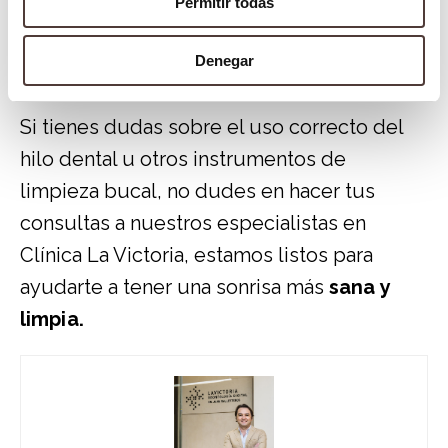
Permitir todas
pacientes con aparatos de ortodoncia,
prótesis y puentes, por ello la
Denegar
existencia de un primer tramo rígido.
Si tienes dudas sobre el uso correcto del
hilo dental u otros instrumentos de
limpieza bucal, no dudes en hacer tus
consultas a nuestros especialistas en
Clínica La Victoria, estamos listos para
ayudarte a tener una sonrisa más
sana y
limpia.