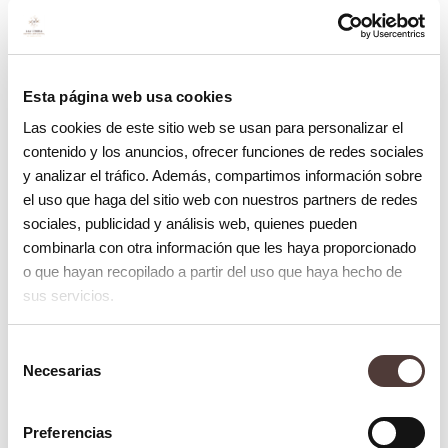
mayor frecuencia.
Además, está comprobado que los
Esta página web usa cookies
mecanismos oscilantes y rotatorios que
Las cookies de este sitio web se usan para personalizar el
incorporan los eléctricos eliminan mayor
contenido y los anuncios, ofrecer funciones de redes sociales
cantidad de suciedad en el mismo tiempo.
y analizar el tráfico. Además, compartimos información sobre
Por lo tanto son más eficaces que los
el uso que haga del sitio web con nuestros partners de redes
sociales, publicidad y análisis web, quienes pueden
manuales.
combinarla con otra información que les haya proporcionado
o que hayan recopilado a partir del uso que haya hecho de
Aunque no todo es malo en los manuales.
sus servicios.
En determinadas ocasiones como después
de haberse realizado una cirugía
Selección
Necesarias
de
maxilofacial, o una intervención bucal, el
consentimiento
cepillo manual nos permite tener
mayor
Preferencias
control de la zona a cepillar
. Las personas