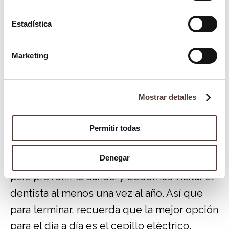
con ortodoncias también tienen
Estadística
recomendado el uso de cepillos manuales
para evitar riesgo de enchanche con alguno
Marketing
de los alambres de la ortodoncia.
Conclusión
Mostrar detalles
Usemos el cepillo que usemos, la OMS
recomienda que nos cepillemos los
Permitir todas
dientes un
mínimo de 2 veces al día
,
Denegar
debemos hacer uso de pastas fluoradas
para prevenir la caries, y debemos visitar al
dentista al menos una vez al año. Así que
para terminar, recuerda que la mejor opción
para el día a día es el cepillo eléctrico,