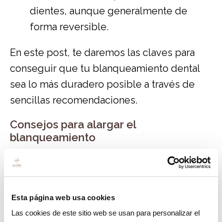
dientes, aunque generalmente de
forma reversible.
En este post, te daremos las claves para
conseguir que tu blanqueamiento dental
sea lo más duradero posible a través de
sencillas recomendaciones.
Consejos para alargar el
blanqueamiento
Lograr que tu blanqueamiento dental sea
duradero es algo sencillo, pero exige
constancia en cuanto al control de los
Esta página web usa cookies
hábitos se refiere.
Las cookies de este sitio web se usan para personalizar el