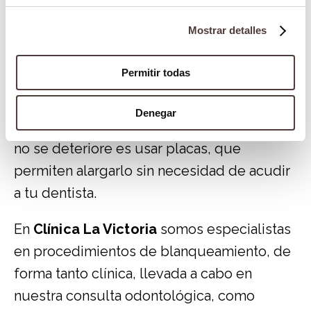
alimentos y bebidas frías, sobre todo los
primeros días después del tratamiento, ya
Mostrar detalles
que puede generarse cierta sensibilidad
dental que desaparecerá pasado un corto
Permitir todas
tiempo.
Denegar
Una de las formas de hacer que dure más y
no se deteriore es usar placas, que
permiten alargarlo sin necesidad de acudir
a tu dentista.
En
Clínica La Victoria
somos especialistas
en procedimientos de blanqueamiento, de
forma tanto clínica, llevada a cabo en
nuestra consulta odontológica, como