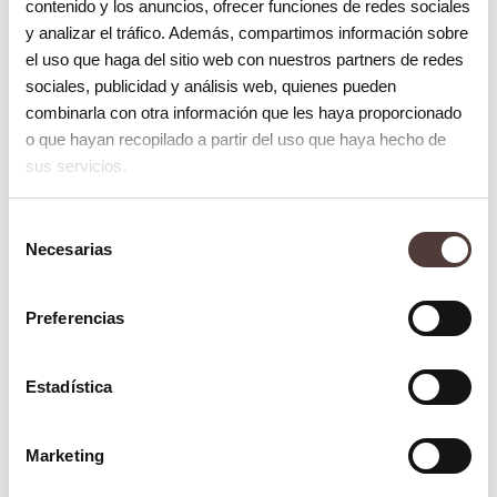
contenido y los anuncios, ofrecer funciones de redes sociales
En primer lugar, es indispensable reducir la
y analizar el tráfico. Además, compartimos información sobre
el uso que haga del sitio web con nuestros partners de redes
ingesta de alcohol y refrescos, ya que
sociales, publicidad y análisis web, quienes pueden
contienen agentes agresivos que
combinarla con otra información que les haya proporcionado
oscurecen la dentadura y pueden echar a
o que hayan recopilado a partir del uso que haya hecho de
sus servicios.
perder si son tomados en exceso.
Además, deberás eliminar el tabaco de tu
Selección
Necesarias
de
rutina. El tabaco se trata de uno de los
consentimiento
factores que más oscurecen la dentadura,
Preferencias
por lo que deberías pensar en dejar de
fumar si quieres que tu blanqueamiento
Estadística
sea duradero.
Marketing
Debes evitar en medida de lo posible los