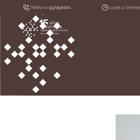
Teléfono
Lunes a Vierne
957298661