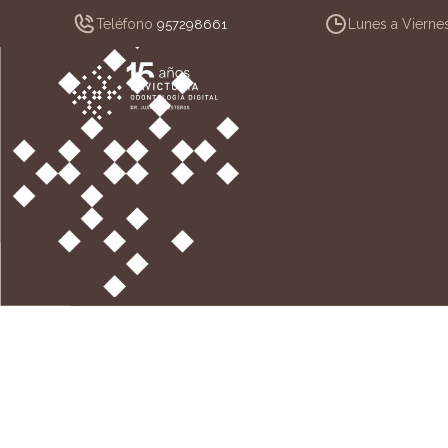
Teléfono
Lunes a Vierne
957298661