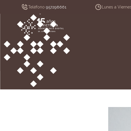
Teléfono
Lunes a Vierne
957298661