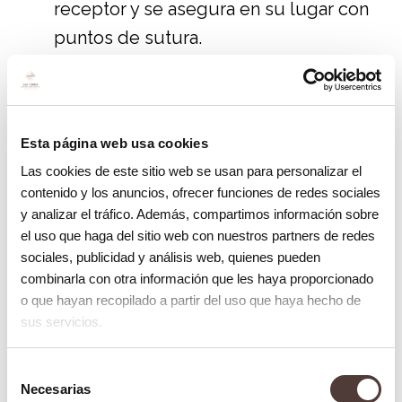
receptor y se asegura en su lugar con
puntos de sutura.
Control y seguimiento
. El paciente
debe asistir a consultas de
seguimiento para monitorear la
Esta página web usa cookies
evolución del injerto y asegurarse de
Las cookies de este sitio web se usan para personalizar el
que se esté curando adecuadamente.
contenido y los anuncios, ofrecer funciones de redes sociales
y analizar el tráfico. Además, compartimos información sobre
Consejos para la recuperación en el
el uso que haga del sitio web con nuestros partners de redes
injerto de encía
sociales, publicidad y análisis web, quienes pueden
combinarla con otra información que les haya proporcionado
Después de un injerto de encía, es
o que hayan recopilado a partir del uso que haya hecho de
importante seguir las siguientes
sus servicios.
recomendaciones para que la recuperación
Selección
sea lo más efectiva posible:
Necesarias
de