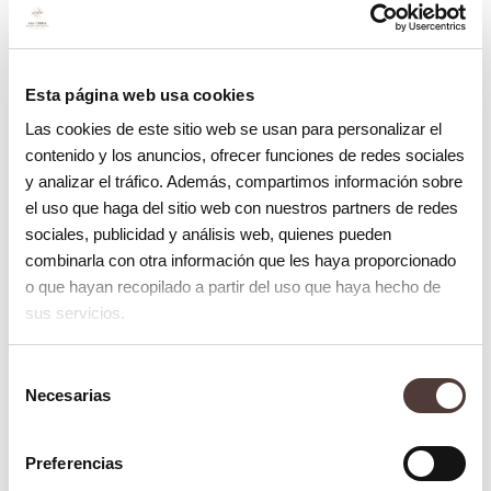
generación podemos pegar a los dientes
con seguridad, prácticamente sin tener que
desgastarlos.
Esta página web usa cookies
Las cookies de este sitio web se usan para personalizar el
Este tipo de restauraciones a sustituido a
contenido y los anuncios, ofrecer funciones de redes sociales
las coronas o fundas que es lo que se
y analizar el tráfico. Además, compartimos información sobre
colocaba sobre los dientes antes ,pero para
el uso que haga del sitio web con nuestros partners de redes
sociales, publicidad y análisis web, quienes pueden
poder colocarlas había que realizar un
combinarla con otra información que les haya proporcionado
desgaste mucho más amplio y agresivo
o que hayan recopilado a partir del uso que haya hecho de
sobre los dientes, por eso cada vez las
sus servicios.
utilizamos menos, sólo en casos muy
Selección
específicos.
Necesarias
de
consentimiento
Preferencias