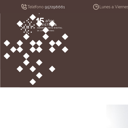
Teléfono
Lunes a Vierne
957298661