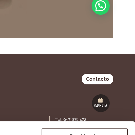
Contacto
Tel. 957 638 472
Maestra Lolita Guisado S/N,
ia 53 Bajo,
14120. Fuente Palmera,