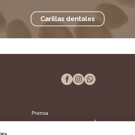
Carillas dentales
Prensa
Tel. 957 298 661
Blog
Paseo de la Victor
ies