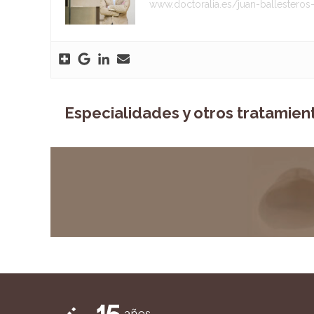
www.doctoralia.es/juan-ballesteros
Especialidades y otros tratamien