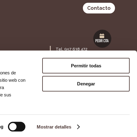
Contacto
Tel. 957 638 472
Maestra Lolita Guisado S/N,
ia 53 Bajo,
14120. Fuente Palmera,
Permitir todas
Córdoba
iones de
sitio web con
Denegar
ra
Agencia SEO
Agencia de Publicidad
de sus
ng
Mostrar detalles