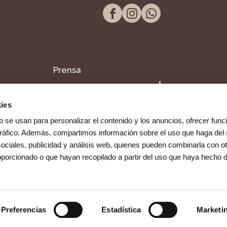
Prensa
Tel. 957 298 661
Blog
Paseo de la Victor
ies
14004, Córdoba
Dentista en Fuente
b se usan para personalizar el contenido y los anuncios, ofrecer func
Palmera
 tráfico. Además, compartimos información sobre el uso que haga del 
ociales, publicidad y análisis web, quienes pueden combinarla con ot
oporcionado o que hayan recopilado a partir del uso que haya hecho 
Preferencias
Estadística
Marketi