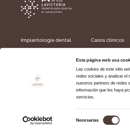
Implantología dental
Casos clínicos
Estética dental
Formacion
Esta página web usa cook
Dientes en un día
Contacto
Las cookies de este sitio we
redes sociales y analizar el
nuestros partners de redes s
Política de cookies
Política de privacidad
Aviso legal
información que les haya pr
servicios.
Selección
Necesarias
de