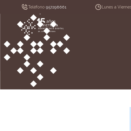
Teléfono
Lunes a Vierne
957298661