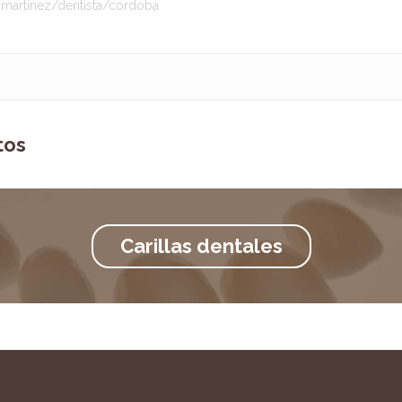
-martinez/dentista/cordoba
tos
Carillas dentales