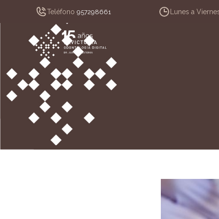
Teléfono
Lunes a Vierne
957298661