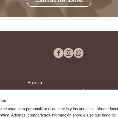
Carillas dentales
Prensa
Tel. 957 298 661
Blog
Paseo de la Victor
ies
14004, Córdoba
Dentista en Fuente
b se usan para personalizar el contenido y los anuncios, ofrecer func
Palmera
 tráfico. Además, compartimos información sobre el uso que haga del 