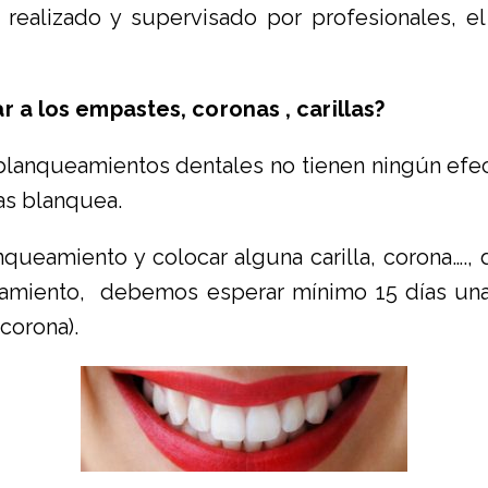
realizado y supervisado por profesionales, e
a los empastes, coronas , carillas?
blanqueamientos dentales no tienen ningún efec
las blanquea.
queamiento y colocar alguna carilla, corona….,
queamiento, debemos esperar mínimo 15 días un
 corona).