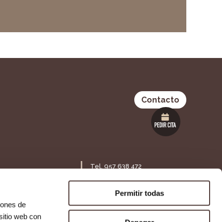
Contacto
Tel. 957 638 472
Maestra Lolita Guisado S/N,
ia 53 Bajo,
14120. Fuente Palmera,
Permitir todas
Córdoba
iones de
sitio web con