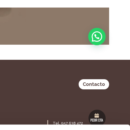
Contacto
Tel. 957 638 472
Maestra Lolita Guisado S/N,