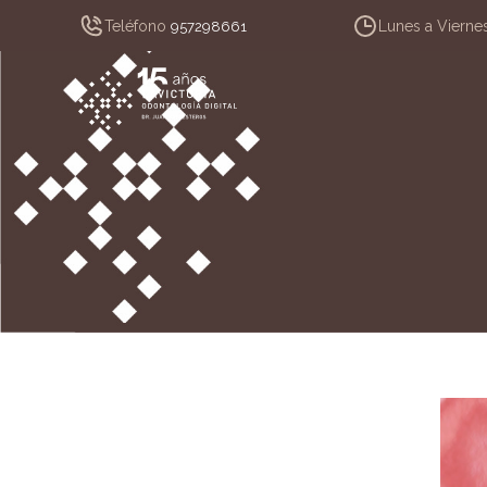
Teléfono
Lunes a Vierne
957298661