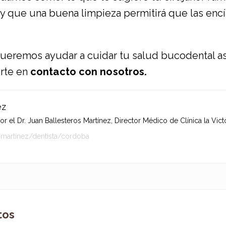
 y que una buena limpieza permitirá que las encí
eremos ayudar a cuidar tu salud bucodental así
erte en
contacto con nosotros.
ez
 el Dr. Juan Ballesteros Martínez, Director Médico de Clínica la Victo
-martinez/dentista/cordoba
tos