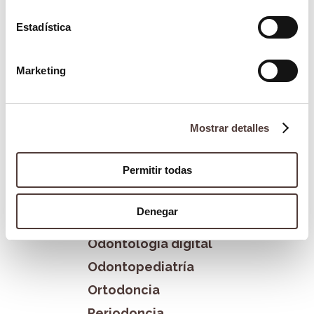
Categorías
Estadística
Blog
Marketing
Blanqueamiento dental
Bruxismo
Cirugía Oral
Mostrar detalles
Clínica La Victoria
Permitir todas
Estética dental
Formación
Denegar
Implantología
Odontología digital
Odontopediatría
Ortodoncia
Periodoncia