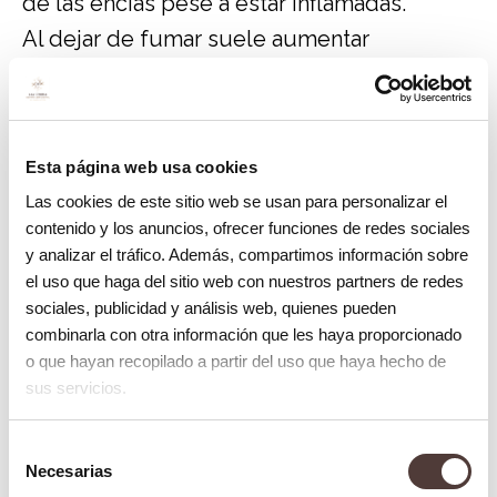
de las encías pese a estar inflamadas.
Al dejar de fumar suele aumentar
inicialmente el sangrado en las encías.
– ¿Y que pasa con las caries? El tabaco
favorece la aparición de caries en las raíces
Esta página web usa cookies
de los dientes ya que al perder el soporte
Las cookies de este sitio web se usan para personalizar el
contenido y los anuncios, ofrecer funciones de redes sociales
de hueso, se exponen estas raíces que son
y analizar el tráfico. Además, compartimos información sobre
más vulnerables a la agresión de las
el uso que haga del sitio web con nuestros partners de redes
bacterias que producen las caries.
sociales, publicidad y análisis web, quienes pueden
combinarla con otra información que les haya proporcionado
Además disminuye la secreción salivar lo
o que hayan recopilado a partir del uso que haya hecho de
que dificulta la capacidad neutralizadora de
sus servicios.
la saliva sobre la placa.
Selección
– Color de tus encías: También puede
Necesarias
de