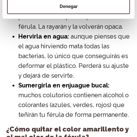
abrasivos diseñados para el esmalte,
Denegar
pero son letales para el plástico de la
férula. La rayarán y la volverán opaca.
Hervirla en agua:
aunque pienses que
el agua hirviendo mata todas las
bacterias, lo único que conseguirás es
deformar el plástico. Perderá su ajuste
y dejará de servirte.
Sumergirla en enjuague bucal:
muchos colutorios contienen alcohol o
colorantes (azules, verdes, rojos) que
teñirán tu férula de forma permanente.
¿Cómo quitar el color amarillento y
el mal olor de la férula?