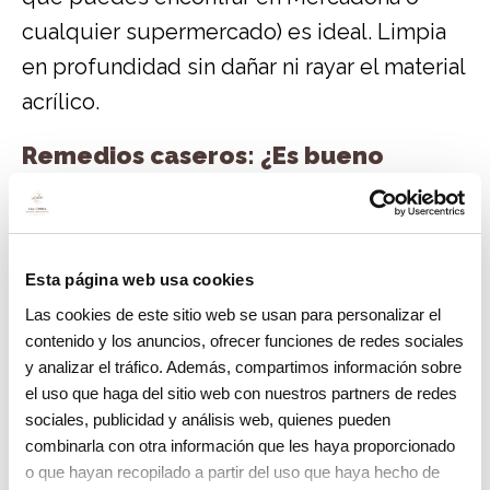
cualquier supermercado) es ideal. Limpia
en profundidad sin dañar ni rayar el material
acrílico.
Remedios caseros: ¿Es bueno
limpiar la férula dental con
bicarbonato?
Internet está lleno de remedios caseros,
Esta página web usa cookies
pero hay que tener cuidado. El bicarbonato
Las cookies de este sitio web se usan para personalizar el
de sodio tiene propiedades blanqueadoras
contenido y los anuncios, ofrecer funciones de redes sociales
y analizar el tráfico. Además, compartimos información sobre
y antibacterianas, pero es
muy abrasivo
.
el uso que haga del sitio web con nuestros partners de redes
sociales, publicidad y análisis web, quienes pueden
Si lo usas a diario, frotarás la férula creando
combinarla con otra información que les haya proporcionado
micro-arañazos invisibles. En esos arañazos
o que hayan recopilado a partir del uso que haya hecho de