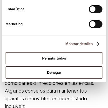
Si te preguntas si
la ortodoncia removible
Estadística
es la mejor opción para ti, nuestros
dentistas en Córdoba
te orientarán sobre
Marketing
las alternativas y cuál es el tratamiento más
adecuado según tus necesidades.
Mostrar detalles
Cuidados e higiene
Permitir todas
Mantener una buena
higiene dental
durante el tratamiento con ortodoncia
Denegar
removible es crucial para evitar problemas
como caries o infecciones en las encías.
Algunos consejos para mantener tus
aparatos removibles en buen estado
incluyen: