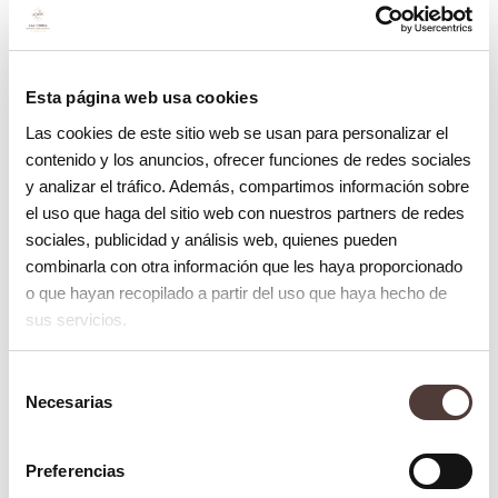
discreción
: Los
aparatos removibles
No aptos para todos los
pueden quitarse
casos
: Para casos más
fácilmente para
complejos, la ortodoncia fija
comer y cepillarse
puede ser más efectiva.
Esta página web usa cookies
los dientes, lo que
facilita la higiene
Las cookies de este sitio web se usan para personalizar el
dental.
contenido y los anuncios, ofrecer funciones de redes sociales
Cumplimiento del
y analizar el tráfico. Además, compartimos información sobre
Estética:
Los
paciente
: Es necesario que
el uso que haga del sitio web con nuestros partners de redes
alineadores
el paciente use los aparatos
sociales, publicidad y análisis web, quienes pueden
transparentes son
de manera constante para
una opción discreta,
obtener resultados óptimos.
combinarla con otra información que les haya proporcionado
especialmente en
Si no se utilizan de forma
o que hayan recopilado a partir del uso que haya hecho de
adultos.
adecuada, los resultados
sus servicios.
pueden ser limitados.
Adaptabilidad
:
Comodidad inicial
: Algunos
Selección
Son ideales para
pacientes pueden
Necesarias
pacientes con
de
experimentar incomodidad al
problemas de
principio mientras se adaptan
consentimiento
alineación dental
al aparato removible.
leves a moderados.
Preferencias