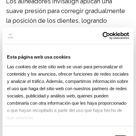
Los alineadores Invisalign aplican una
suave presión para corregir gradualmente
la posición de los dientes, logrando
resultados notables sin la necesidad de
brackets metálicos visibles.
Tratamiento de Invisalign para
Esta página web usa cookies
adolescentes
Las cookies de este sitio web se usan para personalizar el
contenido y los anuncios, ofrecer funciones de redes sociales
Invisalign para adolescentes ofrece una
y analizar el tráfico. Además, compartimos información sobre
alternativa estética y cómoda para corregir
el uso que haga del sitio web con nuestros partners de redes
sociales, publicidad y análisis web, quienes pueden
la protrusión dental. Estos alineadores son
combinarla con otra información que les haya proporcionado
prácticamente invisibles y pueden retirarse
o que hayan recopilado a partir del uso que haya hecho de
para comer y cepillarse, permitiendo a los
sus servicios.
adolescentes mantener una rutina de
Selección