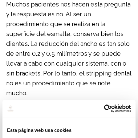
Muchos pacientes nos hacen esta pregunta
y la respuesta es no. Al ser un
procedimiento que se realiza en la
superficie del esmalte, conserva bien los
dientes. La reducción del ancho es tan solo
de entre 0,2 y 0,5 milímetros y se puede
llevar a cabo con cualquier sistema, con o
sin brackets. Por lo tanto, el stripping dental
no es un procedimiento que se note
mucho.
¿Cómo se realiza el stripping dental o
limado de dientes?
Esta página web usa cookies
Es un procedimiento muy sencillo que se