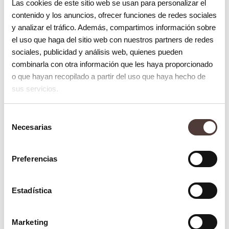
Las cookies de este sitio web se usan para personalizar el
realiza mediante la reducción interproximal
contenido y los anuncios, ofrecer funciones de redes sociales
del esmalte de los dientes y se lleva a cabo
y analizar el tráfico. Además, compartimos información sobre
en pocos minutos. El ortodoncista utiliza
el uso que haga del sitio web con nuestros partners de redes
sociales, publicidad y análisis web, quienes pueden
una lima especial para
reducir el ancho de
combinarla con otra información que les haya proporcionado
determinadas piezas dentales
. La
o que hayan recopilado a partir del uso que haya hecho de
reducción interproximal se realiza de
sus servicios.
manera selectiva, únicamente en las piezas
Selección
dentales que necesitan ser separadas.
Necesarias
de
consentimiento
¿Es molesto cuando se hace un
stripping dental o limado de dientes?
Preferencias
Este tratamiento previo a la ortodoncia es
Estadística
sencillo e indoloro. No se requiere
anestesia ni sedación. Sin embargo,
Marketing