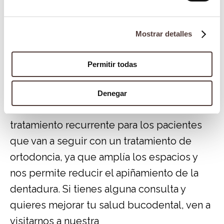
algunos pacientes pueden sentir una ligera
sensación de incomodidad durante el
procedimiento. Después del stripping
Mostrar detalles
dental, es normal que los dientes se sientan
Permitir todas
un poco sensibles. Esta sensibilidad suele
desaparecer en unos pocos días.
Denegar
En resumen, el limado de dientes es un
tratamiento recurrente para los pacientes
que van a seguir con un tratamiento de
ortodoncia, ya que amplía los espacios y
nos permite reducir el apiñamiento de la
dentadura. Si tienes alguna consulta y
quieres mejorar tu salud bucodental, ven a
visitarnos a nuestra