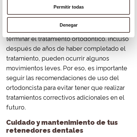
Permitir todas
gradualmente hacia sus posiciones
originales. Esto es especialmente común
Denegar
en los primeros meses después de
terminar el tratamiento ortodóntico. Incluso
después de años de haber completado el
tratamiento, pueden ocurrir algunos
movimientos leves. Por eso, es importante
seguir las recomendaciones de uso del
ortodoncista para evitar tener que realizar
tratamientos correctivos adicionales en el
futuro.
Cuidado y mantenimiento de tus
retenedores dentales