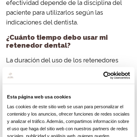
efectividad depende de la disciplina del
paciente para utilizarlos según las
indicaciones del dentista.
¿Cuánto tiempo debo usar mi
retenedor dental?
La duración del uso de los retenedores
depende de varios factores. Cada paciente
es diferente y el tiempo recomendado
variará según la complejidad del
Esta página web usa cookies
tratamiento y la estabilidad inicial de los
Las cookies de este sitio web se usan para personalizar el
dientes.
contenido y los anuncios, ofrecer funciones de redes sociales
y analizar el tráfico. Además, compartimos información sobre
Factores que influyen en el tiempo de uso
el uso que haga del sitio web con nuestros partners de redes
sociales, publicidad y análisis web, quienes pueden