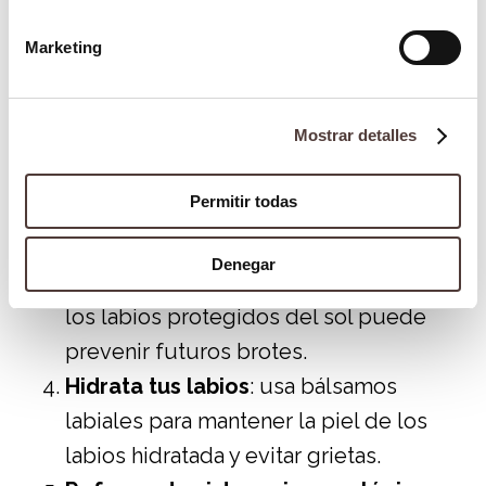
Aplica cremas antivirales
: los
medicamentos tópicos, como las
Marketing
cremas con aciclovir, son efectivos si
se aplican en las primeras etapas del
Mostrar detalles
brote.
Evita tocar las ampollas
: esto reduce
Permitir todas
el riesgo de extender el virus a otras
partes del cuerpo o a otras personas.
Denegar
Usa protector solar labial
: mantener
los labios protegidos del sol puede
prevenir futuros brotes.
Hidrata tus labios
: usa bálsamos
labiales para mantener la piel de los
labios hidratada y evitar grietas.