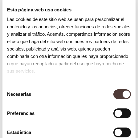
menstrual o cambios hormonales
Esta página web usa cookies
pueden ser factores desencadenantes.
Las cookies de este sitio web se usan para personalizar el
Fiebre o infecciones
: resfriados y
contenido y los anuncios, ofrecer funciones de redes sociales
y analizar el tráfico. Además, compartimos información sobre
gripes también pueden provocar la
el uso que haga del sitio web con nuestros partners de redes
aparición de calenturas labiales.
sociales, publicidad y análisis web, quienes pueden
combinarla con otra información que les haya proporcionado
Prevención y tratamiento
o que hayan recopilado a partir del uso que haya hecho de
sus servicios.
Aunque no existe una cura definitiva para el
virus del herpes simple, hay varias medidas
Selección
que puedes tomar para prevenir y tratar los
Necesarias
de
consentimiento
brotes de
calenturas labiales
.
Preferencias
Consejos útiles para las calenturas
labiales
Estadística