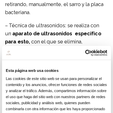
retirando, manualmente, el sarro y la placa
bacteriana.
– Técnica de ultrasonidos: se realiza con
un
aparato de ultrasonidos específico
para esto,
con el que se elimina,
igualmente, la placa incrustada
¿Duele una limpieza y raspado
radicular?
Esta página web usa cookies
Las cookies de este sitio web se usan para personalizar el
El procedimiento se realiza con anestesia
contenido y los anuncios, ofrecer funciones de redes sociales
local, para poder llegar a las bolsas
y analizar el tráfico. Además, compartimos información sobre
periodontales, en caso de enfermedad
el uso que haga del sitio web con nuestros partners de redes
sociales, publicidad y análisis web, quienes pueden
periodontal, como la gingivitis y piorrea, y
combinarla con otra información que les haya proporcionado