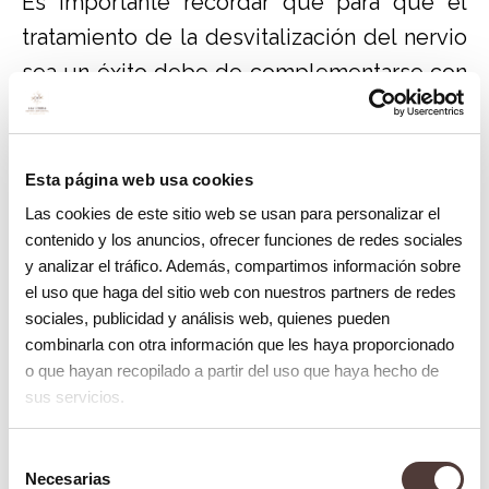
Es importante recordar que para que el
tratamiento de la desvitalización del nervio
sea un éxito debe de complementarse con
una corona dental para proteger de la
fractura.
Esta página web usa cookies
Puede doler una muela desvitalizada
Las cookies de este sitio web se usan para personalizar el
contenido y los anuncios, ofrecer funciones de redes sociales
Una muela desvitalizada sí puede llegar a
y analizar el tráfico. Además, compartimos información sobre
doler. La razón principal es que, aunque
el uso que haga del sitio web con nuestros partners de redes
hemos llegado a eliminar el nervio, arteria y
sociales, publicidad y análisis web, quienes pueden
combinarla con otra información que les haya proporcionado
vena del diente, el diente alrededor tiene
o que hayan recopilado a partir del uso que haya hecho de
hueso y ligamento periodontal que se
sus servicios.
pueden inflamar por una infección. En
consecuencia, el diente en cuestión
Selección
Necesarias
de